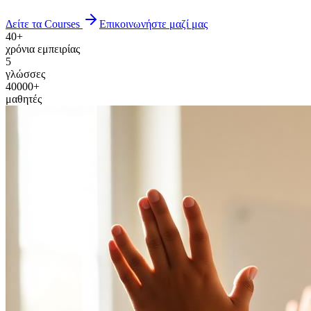
Δείτε τα Courses
Επικοινωνήστε μαζί μας
40+
χρόνια εμπειρίας
5
γλώσσες
40000+
μαθητές