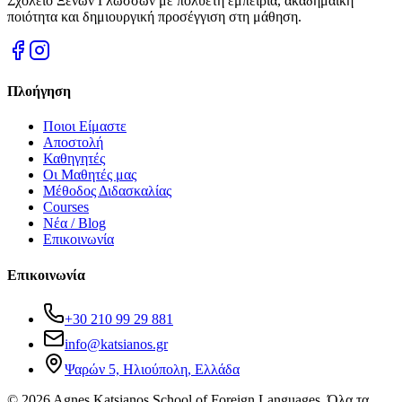
Σχολείο Ξένων Γλωσσών με πολυετή εμπειρία, ακαδημαϊκή
ποιότητα και δημιουργική προσέγγιση στη μάθηση.
Πλοήγηση
Ποιοι Είμαστε
Αποστολή
Καθηγητές
Οι Μαθητές μας
Μέθοδος Διδασκαλίας
Courses
Νέα / Blog
Επικοινωνία
Επικοινωνία
+30 210 99 29 881
info@katsianos.gr
Ψαρών 5, Ηλιούπολη, Ελλάδα
©
2026
Agnes Katsianos School of Foreign Languages.
Όλα τα