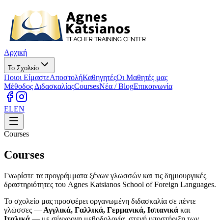
Αρχική
Το Σχολείο
Ποιοι Είμαστε
Αποστολή
Καθηγητές
Οι Μαθητές μας
Μέθοδος Διδασκαλίας
Courses
Νέα / Blog
Επικοινωνία
EL
EN
Courses
Courses
Γνωρίστε τα προγράμματα ξένων γλωσσών και τις δημιουργικές
δραστηριότητες του Agnes Katsianos School of Foreign Languages.
Το σχολείο μας προσφέρει οργανωμένη διδασκαλία σε πέντε
γλώσσες —
Αγγλικά, Γαλλικά, Γερμανικά, Ισπανικά
και
Ιταλικά
— με σύγχρονη μεθοδολογία, στενή υποστήριξη των