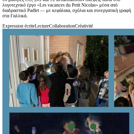
λογοτεχνικό έργο «Les vacances du Petit Nicolas» μέσα από
διαδραστικό Padlet — με κεφάλαια, σχόλια και συνεργατική γραφή
στα Γαλλικά.
Expression écrite
Lecture
Collaboration
Créativité